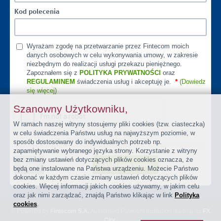
Kod polecenia
Wyrażam zgodę na przetwarzanie przez Fintecom moich
danych osobowych w celu wykonywania umowy, w zakresie
niezbędnym do realizacji usługi przekazu pieniężnego.
Zapoznałem się z
POLITYKA PRYWATNOŚCI
oraz
REGULAMINEM
świadczenia usług i akceptuję je.
*
(Dowiedz
się więcej)
Szanowny Użytkowniku,
W ramach naszej witryny stosujemy pliki cookies (tzw. ciasteczka)
w celu świadczenia Państwu usług na najwyższym poziomie, w
sposób dostosowany do indywidualnych potrzeb np.
zapamiętywanie wybranego języka strony. Korzystanie z witryny
bez zmiany ustawień dotyczących plików cookies oznacza, że
Wróć
Zakładam konto
będą one instalowane na Państwa urządzeniu. Możecie Państwo
dokonać w każdym czasie zmiany ustawień dotyczących plików
cookies. Więcej informacji jakich cookies używamy, w jakim celu
oraz jak nimi zarządzać, znajdą Państwo klikając w link
Polityka
cookies
.
© Powered by
Fintecom S.A.
Authorised Payment Institution, trading as
FX
City
.