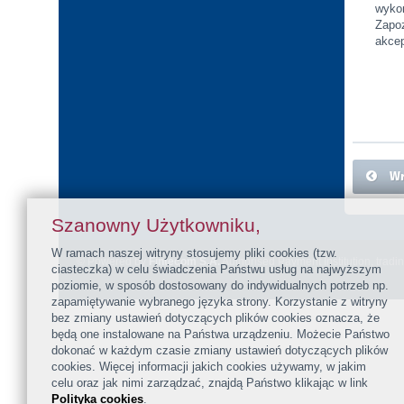
wykon
Zapo
akcep
Wr
Szanowny Użytkowniku,
W ramach naszej witryny stosujemy pliki cookies (tzw.
© Powered by
Fintecom S.A.
Authorised Payment Institution, tradi
ciasteczka) w celu świadczenia Państwu usług na najwyższym
poziomie, w sposób dostosowany do indywidualnych potrzeb np.
zapamiętywanie wybranego języka strony. Korzystanie z witryny
bez zmiany ustawień dotyczących plików cookies oznacza, że
będą one instalowane na Państwa urządzeniu. Możecie Państwo
dokonać w każdym czasie zmiany ustawień dotyczących plików
cookies. Więcej informacji jakich cookies używamy, w jakim
celu oraz jak nimi zarządzać, znajdą Państwo klikając w link
Polityka cookies
.