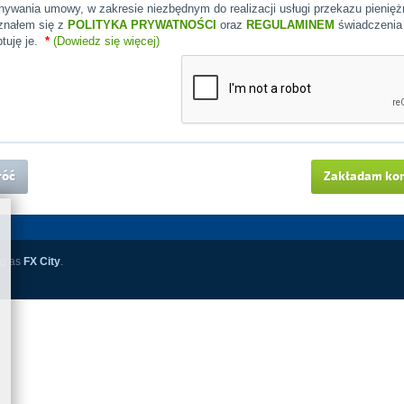
ywania umowy, w zakresie niezbędnym do realizacji usługi przekazu pienięż
znałem się z
POLITYKA PRYWATNOŚCI
oraz
REGULAMINEM
świadczenia 
tuję je.
*
(Dowiedz się więcej)
óć
Zakładam ko
ng as
FX City
.