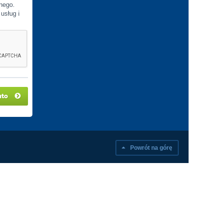
nego.
usług i
nto
Powrót na górę