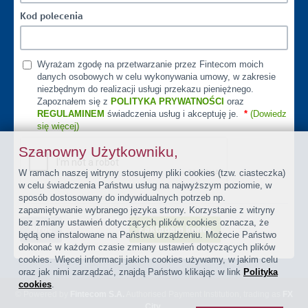
Kod polecenia
Wyrażam zgodę na przetwarzanie przez Fintecom moich
danych osobowych w celu wykonywania umowy, w zakresie
niezbędnym do realizacji usługi przekazu pieniężnego.
Zapoznałem się z
POLITYKA PRYWATNOŚCI
oraz
REGULAMINEM
świadczenia usług i akceptuję je.
*
(Dowiedz
się więcej)
Szanowny Użytkowniku,
W ramach naszej witryny stosujemy pliki cookies (tzw. ciasteczka)
w celu świadczenia Państwu usług na najwyższym poziomie, w
sposób dostosowany do indywidualnych potrzeb np.
zapamiętywanie wybranego języka strony. Korzystanie z witryny
bez zmiany ustawień dotyczących plików cookies oznacza, że
Wróć
Zakładam konto
będą one instalowane na Państwa urządzeniu. Możecie Państwo
dokonać w każdym czasie zmiany ustawień dotyczących plików
cookies. Więcej informacji jakich cookies używamy, w jakim celu
oraz jak nimi zarządzać, znajdą Państwo klikając w link
Polityka
cookies
.
© Powered by
Fintecom S.A.
Authorised Payment Institution, trading as
FX
City
.