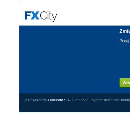
=
Zmi
Podaj
Wró
© Powered by
Fintecom S.A.
Authorised Payment Institution, tradi