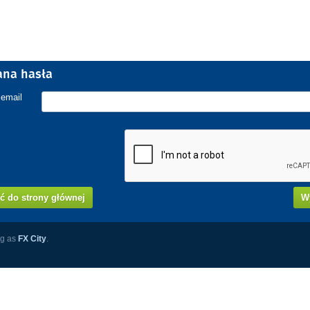
ana hasła
 email
ć do strony głównej
Wy
ng as
FX City
.